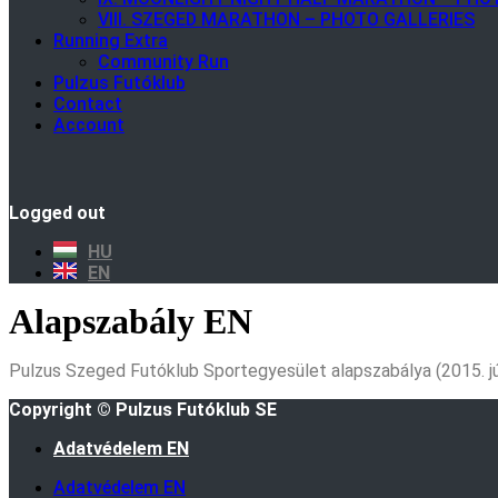
VIII. SZEGED MARATHON – PHOTO GALLERIES
Running Extra
Community Run
Pulzus Futóklub
Contact
Account
Logged out
HU
EN
Alapszabály EN
Pulzus Szeged Futóklub Sportegyesület alapszabálya (2015. júl
Copyright © Pulzus Futóklub SE
Adatvédelem EN
Adatvédelem EN