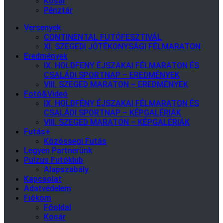
Kosár
Pénztár
Versenyek
CONTINENTAL FUTÓFESZTIVÁL
XI. SZEGEDI JÓTÉKONYSÁGI FÉLMARATON
Eredmények
IX. HOLDFENY ÉJSZAKAI FÉLMARATON ÉS
CSALÁDI SPORTNAP – EREDMÉNYEK
VIII. SZEGED MARATON – EREDMÉNYEK
Fotó&Videó
IX. HOLDFÉNY ÉJSZAKAI FÉLMARATON ÉS
CSALÁDI SPORTNAP – KÉPGALÉRIÁK
VIII. SZEGED MARATON – KÉPGALÉRIÁK
Futás+
Közössegi Futás
Legyen Partnerünk
Pulzus Futóklub
Alapszabály
Kapcsolat
Adatvédelem
Fiókom
Főoldal
Kosár