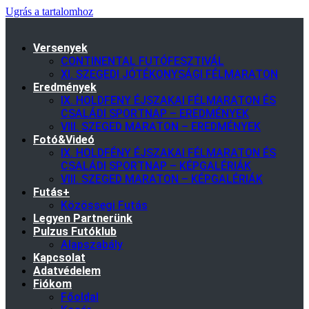
Ugrás a tartalomhoz
Versenyek
CONTINENTAL FUTÓFESZTIVÁL
XI. SZEGEDI JÓTÉKONYSÁGI FÉLMARATON
Eredmények
IX. HOLDFENY ÉJSZAKAI FÉLMARATON ÉS
CSALÁDI SPORTNAP – EREDMÉNYEK
VIII. SZEGED MARATON – EREDMÉNYEK
Fotó&Videó
IX. HOLDFÉNY ÉJSZAKAI FÉLMARATON ÉS
CSALÁDI SPORTNAP – KÉPGALÉRIÁK
VIII. SZEGED MARATON – KÉPGALÉRIÁK
Futás+
Közössegi Futás
Legyen Partnerünk
Pulzus Futóklub
Alapszabály
Kapcsolat
Adatvédelem
Fiókom
Főoldal