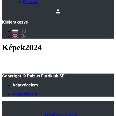
Pénztár
Kijelentkezve
HU
EN
Képek2024
Copyright © Pulzus Futóklub SE
Adatvédelem
Adatvédelem
Info-
Facebook