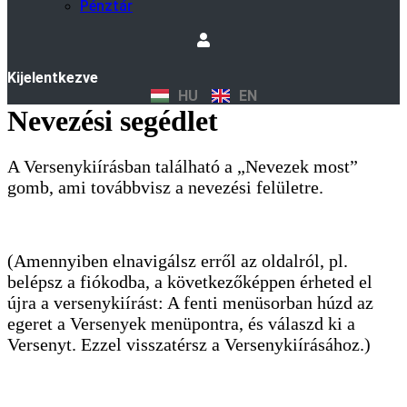
Pénztár
Kijelentkezve
HU
EN
Nevezési segédlet
A Versenykiírásban található a „Nevezek most”
gomb, ami továbbvisz a nevezési felületre.
(Amennyiben elnavigálsz erről az oldalról, pl.
belépsz a fiókodba, a következőképpen érheted el
újra a versenykiírást: A fenti menüsorban húzd az
egeret a Versenyek menüpontra, és válaszd ki a
Versenyt. Ezzel visszatérsz a Versenykiírásához.)