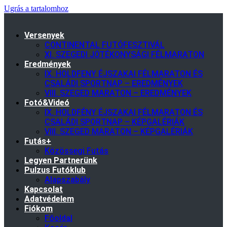
Ugrás a tartalomhoz
Versenyek
CONTINENTAL FUTÓFESZTIVÁL
XI. SZEGEDI JÓTÉKONYSÁGI FÉLMARATON
Eredmények
IX. HOLDFENY ÉJSZAKAI FÉLMARATON ÉS
CSALÁDI SPORTNAP – EREDMÉNYEK
VIII. SZEGED MARATON – EREDMÉNYEK
Fotó&Videó
IX. HOLDFÉNY ÉJSZAKAI FÉLMARATON ÉS
CSALÁDI SPORTNAP – KÉPGALÉRIÁK
VIII. SZEGED MARATON – KÉPGALÉRIÁK
Futás+
Közössegi Futás
Legyen Partnerünk
Pulzus Futóklub
Alapszabály
Kapcsolat
Adatvédelem
Fiókom
Főoldal