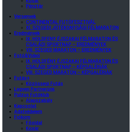
Kosár
Pénztár
Versenyek
CONTINENTAL FUTÓFESZTIVÁL
XI. SZEGEDI JÓTÉKONYSÁGI FÉLMARATON
Eredmények
IX. HOLDFENY ÉJSZAKAI FÉLMARATON ÉS
CSALÁDI SPORTNAP – EREDMÉNYEK
VIII. SZEGED MARATON – EREDMÉNYEK
Fotó&Videó
IX. HOLDFÉNY ÉJSZAKAI FÉLMARATON ÉS
CSALÁDI SPORTNAP – KÉPGALÉRIÁK
VIII. SZEGED MARATON – KÉPGALÉRIÁK
Futás+
Közössegi Futás
Legyen Partnerünk
Pulzus Futóklub
Alapszabály
Kapcsolat
Adatvédelem
Fiókom
Főoldal
Kosár