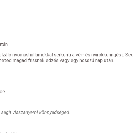
tán.
áló nyomáshullámokkal serkenti a vér- és nyirokkeringést. Segí
zheted magad frissnek edzés vagy egy hosszú nap után.
nce
 segít visszanyerni könnyedséged.