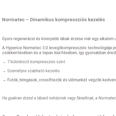
Normatec – Dinamikus kompressziós kezelés
Gyors regeneráció és könnyebb lábak érzése már egy alkalom u
A Hyperice Normatec 3.0 levegőkompressziós technológiája pulz
csökkentésében és a tejsav kiürítésében, így gyorsabban ére
→ 7 különböző kompressziós szint
→ Személyre szabható kezelés
→ Futók, bringások, crossfitezők és ülőmunkát végzők kedve
Ha gyakran érzed a lábaid nehéznek vagy fáradtnak, a Normatec