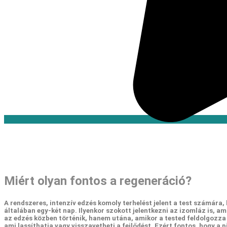
Miért olyan fontos a regeneráció?
A rendszeres, intenzív edzés komoly terhelést jelent a test számára,
általában egy-két nap. Ilyenkor szokott jelentkezni az izomláz is, a
az edzés közben történik, hanem utána, amikor a tested feldolgozza
ami lassíthatja vagy visszavetheti a fejlődést. Ezért fontos, hogy a 