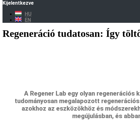
Kijelentkezve
HU
EN
Regeneráció tudatosan: Így töltő
A Regener Lab egy olyan regenerációs k
tudományosan megalapozott regenerációs m
azokhoz az eszközökhöz és módszerekhez,
megújulásban, és abban,