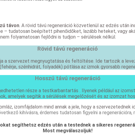
zú távon
. A rövid távú regeneráció közvetlenül az edzés után in
 – tudatosan beépített pihenőidőket, lazább heteket, vagy akár
nem folyamatosan fejlődni is tudjon – sérülések nélkül.
Rövid távú regeneráció
ja a szervezet megnyugtatása és feltöltése. Ide tartozik a levez
fehérje, szénhidrát, folyadék) pótlása az izmok gyorsabb regen
Hosszú távú regeneráció
dhetetlen része a testkarbantartás . Ilyenek például az izomsti
ok, amelyek segítik a sérülések megelőzését és az izomzat ho
izomláz, izomfájdalom mind annak a jele, hogy a szervezetednek
etkező kihívásra, érdemes tudatosan figyelni a regenerációra, 
 sokat segíthetsz edzés után a testednek a sikeres regener
Most megválaszoljuk!