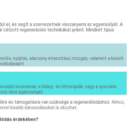
dul el, és segít a szervezetnek visszanyerni az egyensúlyát. A
 célzott regenerációs technikákat jelent. Mindkét típus
etés, nyújtás, alacsony intenzitású mozgás, valamint a kiürült
erálódásáért.
muláló kezelések, a hideg- és hőterápiák, vagy a speciális
sszú távú egészségét.
 időre és támogatásra van szüksége a regenerálódáshoz.
Ahhoz,
mivel kisebb károsodásokat is okozhat.
álódás érdekében?