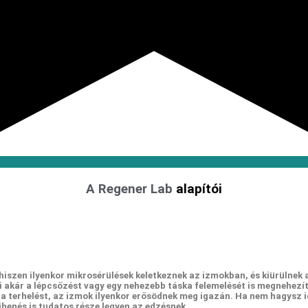
A Regener Lab
alapítói
 hiszen ilyenkor mikrosérülések keletkeznek az izmokban, és kiürülnek 
mi akár a lépcsőzést vagy egy nehezebb táska felemelését is megnehezít
 a terhelést, az izmok ilyenkor erősödnek meg igazán. Ha nem hagysz 
pihenés is tudatos része legyen az edzésnek.