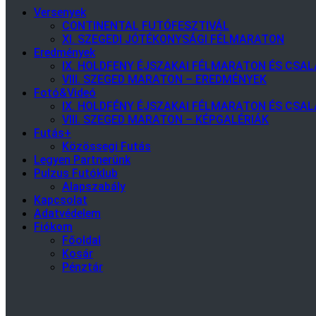
Versenyek
CONTINENTAL FUTÓFESZTIVÁL
XI. SZEGEDI JÓTÉKONYSÁGI FÉLMARATON
Eredmények
IX. HOLDFENY ÉJSZAKAI FÉLMARATON ÉS CSA
VIII. SZEGED MARATON – EREDMÉNYEK
Fotó&Videó
IX. HOLDFÉNY ÉJSZAKAI FÉLMARATON ÉS CSAL
VIII. SZEGED MARATON – KÉPGALÉRIÁK
Futás+
Közössegi Futás
Legyen Partnerünk
Pulzus Futóklub
Alapszabály
Kapcsolat
Adatvédelem
Fiókom
Főoldal
Kosár
Pénztár